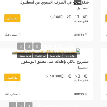
شقق للبيع في الطرف الاسيوي من اسطنبول
ممتازة
اسطنبول
6
1
2
348م²
تفاصيل
شقق سكنية
admin
‏سنتين قبل
يبدأ من 645.000$
إطلالة بحر
إطلالة مدينة
قيد الإنشاء
فرصة ممتازة
مشروع عائلي بإطلالة على مضيق البوسفور
اسطنبول
1
2
1
40.000 م²
تفاصيل
شقق سكنية
admin
‏سنتين قبل
السعر يبدأ من 234,000$