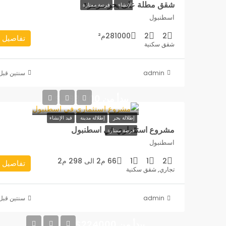
شقق مطلة على بحر مرمرة
الإنشاء
فرصة ممتازة
اسطنبول
2
2
281000م²
تفاصيل
شقق سكنية
admin
‏سنتين قبل
يبدأ من 293,000 $
إطلالة بحر
إطلالة مدينة
قيد الإنشاء
مشروع استثماري في اسطنبول
فرصة ممتازة
اسطنبول
2
1
1
66 م2 الى 298 م2
تفاصيل
تجاري, شقق سكنية
admin
‏سنتين قبل
يبدأ من 224000$