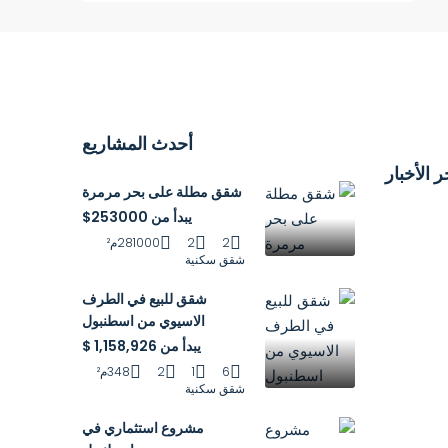
أحدث المشاريع
ر الأخبار
شقق مطلة على بحر مرمرة
يبدأ من 253000$
2
2
281000م²
شقق سكنية
شقق للبيع في الطرف
الاسيوي من اسطنبول
يبدأ من 1,158,926 $
6
1
2
348م²
شقق سكنية
مشروع استثماري في