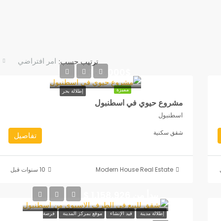
امر افتراضي
ترتيب حسب:
365,000$
مميزة
إطلالة بحر
مشروع حيوي في اسطنبول
اسطنبول
شقق سكنية
تفاصيل
Modern House Real Estate
يبدأ من 1,158,926 $
إطلالة مدينة
قيد الإنشاء
موقع بمركز المدينة
فرصة