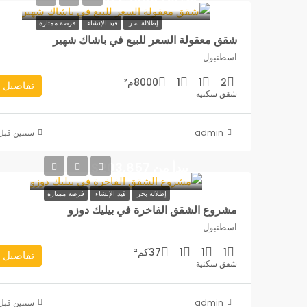
إطلالة بحر
قيد الإنشاء
فرصة ممتازة
شقق معقولة السعر للبيع في باشاك شهير
اسطنبول
2
1
1
8000م²
تفاصيل
شقق سكنية
admin
‏سنتين قبل
يبدأ من 203,857$
إطلالة بحر
قيد الإنشاء
فرصة ممتازة
مشروع الشقق الفاخرة في بيليك دوزو
اسطنبول
1
1
1
37كم²
تفاصيل
شقق سكنية
admin
‏سنتين قبل