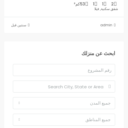
2
1
1
53كم²
شقق سكنية, فيلا
admin
‏سنتين قبل
ابحث عن منزلك
جميع المدن
جميع المناطق