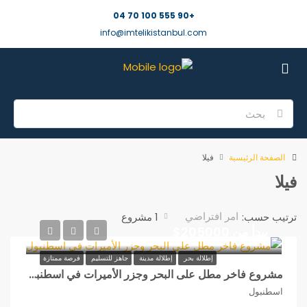
+90 555 100 70 04
info@imtelikistanbul.com
الصفحة الرئيسية
فيلا
فيلا
امر افتراضي
ترتيب حسب:
1 مشروع
يبدأ من 205000$
إطلالة بحر
إطلالة مدينة
جاهز للتسليم
فرصة ممتازة
مشروع فاخر مطل على البحر وجزر الأميرات في اسطنبول
اسطنبول